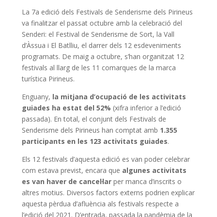
La 7a edició dels Festivals de Senderisme dels Pirineus
va finalitzar el passat octubre amb la celebració del
Senderi: el Festival de Senderisme de Sort, la Vall
d’Àssua i El Batlliu, el darrer dels 12 esdeveniments
programats. De maig a octubre, s’han organitzat 12
festivals al llarg de les 11 comarques de la marca
turística Pirineus.
Enguany,
la mitjana d’ocupació de les activitats
guiades ha estat del 52%
(xifra inferior a l’edició
passada). En total, el conjunt dels Festivals de
Senderisme dels Pirineus han comptat amb
1.355
participants en les 123 activitats guiades
.
Els 12 festivals d’aquesta edició es van poder celebrar
com estava previst, encara que
algunes activitats
es van haver de cancel·lar
per manca d’inscrits o
altres motius. Diversos factors externs podrien explicar
aquesta pèrdua d’afluència als festivals respecte a
l’edició del 2021. D’entrada, passada la pandèmia de la