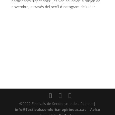
participants “repetidors”) es van anunciar, a mitjan de
novembre, a través del perfil d’Instagram dels FSP.
©2022 Festivals de Senderisme dels Pirineus|
info@festivalssenderismepirineus.cat
|
Avíso