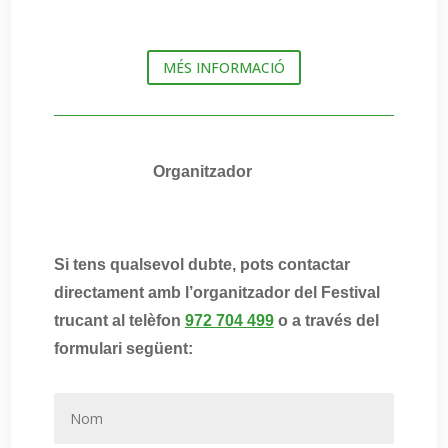
Subscriu-te a la nostra newsletter
MÉS INFORMACIÓ
i no et perdis res dels Festivals de Senderisme dels Pirineus!
Organitzador
Enviar
He llegit i accepto la
política de privadesa
Si tens qualsevol dubte, pots contactar
directament amb l’organitzador del Festival
trucant al telèfon
972 704 499
o a través del
formulari següent: