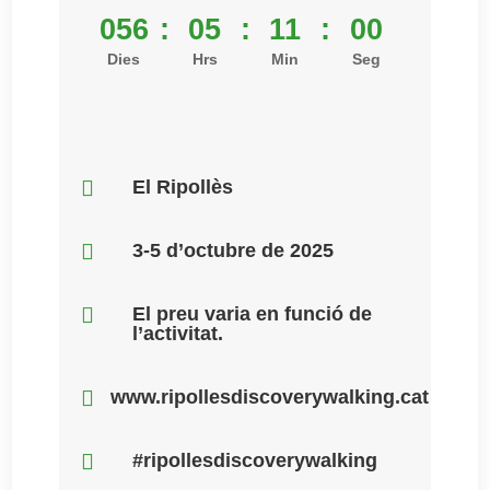
056
:
05
:
11
:
00
Dies
Hrs
Min
Seg

El Ripollès

3-5 d’octubre de 2025

El preu varia en funció de
l’activitat.

www.ripollesdiscoverywalking.cat

#ripollesdiscoverywalking