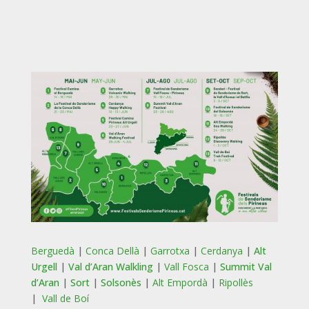
Berguedà
|
Conca Dellà
|
Garrotxa
|
Cerdanya
|
Alt
Urgell
|
Val d’Aran Walkling
|
Vall Fosca
|
Summit Val
d’Aran
|
Sort
|
Solsonès
|
Alt Empordà
|
Ripollès
|
Vall de Boí