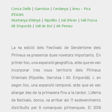
Conca Dellà
|
Garrotxa
|
Cerdanya
|
Àreu – Pica
d’Estats
Muntanya d’Alinyà
|
Ripollès
|
Val d’Aran
|
Vall Fosca
Alt Empordà
|
Vall de Boí
|
Alt Pirineu
La 4a edició dels Festivals de Senderisme dels
Pirineus va presentar dues novetats importants. En
primer lloc, una expansió geogràfica, atès que es van
incorporar tres nous territoris dels Pirineus
Orientals (Ripollès, Garrotxa i Alt Empordà). I, en
segon lloc, una expansió temporal, atès que es van
allargar des de la primavera fins a la tardor. L’oferta
de festivals, doncs, va arribar als 11 esdeveniments
distribuïts per 9 comarques pirinenques. El 2019