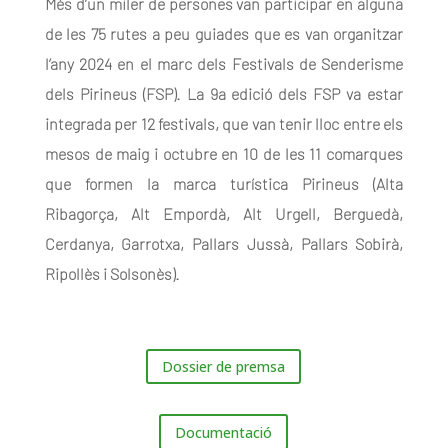
Més d
’un miler de persones
van participar en alguna
de les
75 rutes a peu guiades
que es van organitzar
l’any 2024 en el marc dels Festivals de Senderisme
dels Pirineus (FSP). La 9a edició dels FSP va estar
integrada per
12 festivals
, que van tenir lloc entre els
mesos de maig i octubre en
10 de les 11 comarques
que formen la marca turística Pirineus
(Alta
Ribagorça, Alt Empordà, Alt Urgell, Berguedà,
Cerdanya, Garrotxa, Pallars Jussà, Pallars Sobirà,
Ripollès i Solsonès).
Dossier de premsa
Documentació