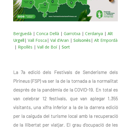
Berguedà
|
Conca Dellà
|
Garrotxa
|
Cerdanya
|
Alt
Urgell
|
Vall Fosca
|
Val d’Aran
|
Solsonès
|
Alt Empordà
|
Ripollès
|
Vall de Boí
|
Sort
La 7a edició dels Festivals de Senderisme dels
Pirineus (FSP) va ser la de la tornada a la normalitat
després de la pandèmia de la COVID-19. En total es
van celebrar 12 festivals, que van aplegar 1.355
visitants, una xifra inferior a la de la darrera edició
per la caiguda del turisme local amb la recuperació
de la llibertat per viatjar. El grau d’ocupació de les