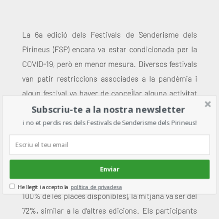
La 6a edició dels Festivals de Senderisme dels
Pirineus (FSP) encara va estar condicionada per la
COVID-19, però en menor mesura. Diversos festivals
van patir restriccions associades a la pandèmia i
algun festival va haver de cancel·lar alguna activitat
Subscriu-te a la nostra newsletter
per falta d’inscrits. Les 132 activitats guiades
organitzades pel conjunt dels 13 festivals van
i no et perdis res dels Festivals de Senderisme dels Pirineus!
aplegar un total de 2.027 visitants, recuperant les
xifres assolides en l’edició de 2019, abans de la
pandèmia. Tot i que el grau d’ocupació va ser variable
Enviar
segons cada festival (amb alguns que van assolir el
He llegit i accepto la
política de privadesa
100% de les places disponibles), la mitjana va ser del
POWERED BY
72%, similar a la d’altres edicions. Els participants