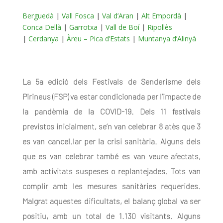
Berguedà
|
Vall Fosca
|
Val d’Aran
|
Alt Empordà
|
Conca Dellà
|
Garrotxa
|
Vall de Boí
|
Ripollès
|
Cerdanya
|
Àreu – Pica d’Estats
|
Muntanya d’Alinyà
La 5a edició dels Festivals de Senderisme dels
Pirineus (FSP) va estar condicionada per l’impacte de
la pandèmia de la COVID-19. Dels 11 festivals
previstos inicialment, se’n van celebrar 8 atès que 3
es van cancel.lar per la crisi sanitària. Alguns dels
que es van celebrar també es van veure afectats,
amb activitats suspeses o replantejades. Tots van
complir amb les mesures sanitàries requerides.
Malgrat aquestes dificultats, el balanç global va ser
positiu, amb un total de 1.130 visitants. Alguns