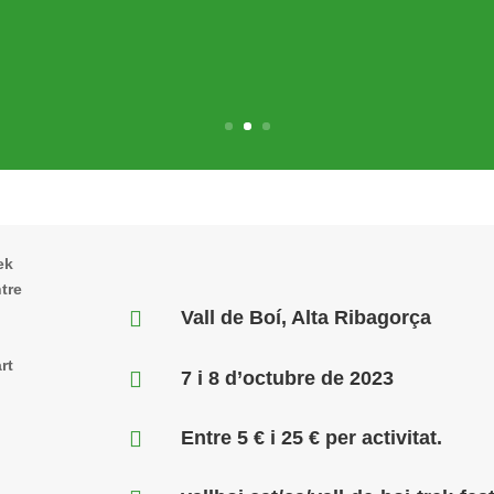
ek
tre

Vall de Boí, Alta Ribagorça
rt

7 i 8 d’octubre de 2023

Entre 5 € i 25 € per activitat.