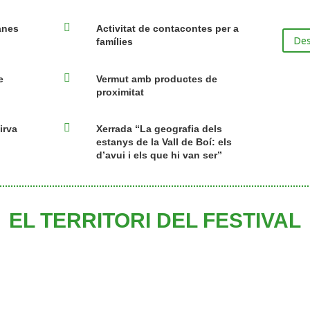

anes
Activitat de contacontes per a
Des
famílies

e
Vermut amb productes de
proximitat

irva
Xerrada “La geografia dels
estanys de la Vall de Boí: els
d’avui i els que hi van ser”
EL TERRITORI DEL FESTIVAL