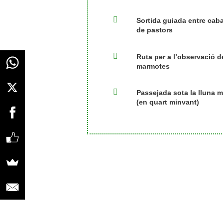

Sortida guiada entre cab
de pastors

Ruta per a l’observació d
marmotes

Passejada sota la lluna m
(en quart minvant)