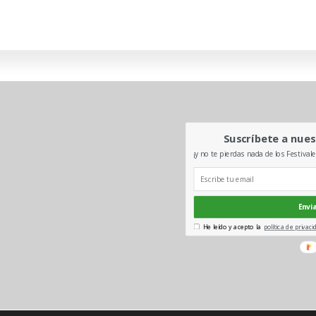
Suscríbete a nues
¡y no te pierdas nada de los Festival
Envi
He leído y acepto la
política de privaci