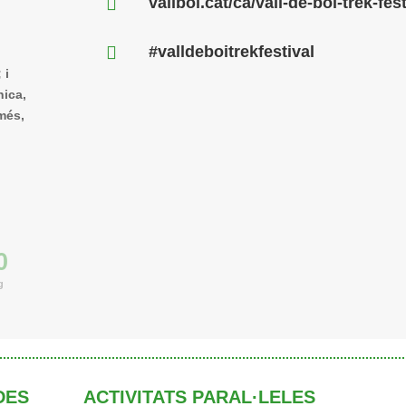

vallboi.cat/ca/vall-de-boi-trek-fest

#valldeboitrekfestival
 i
nica,
més,
0
g
DES
ACTIVITATS PARAL·LELES