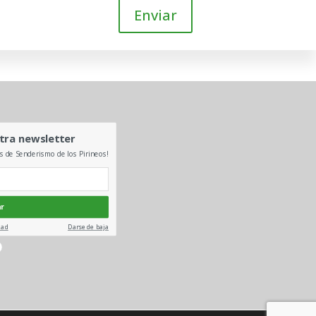
Enviar
tra newsletter
es de Senderismo de los Pirineos!
ar
dad
Darse de baja