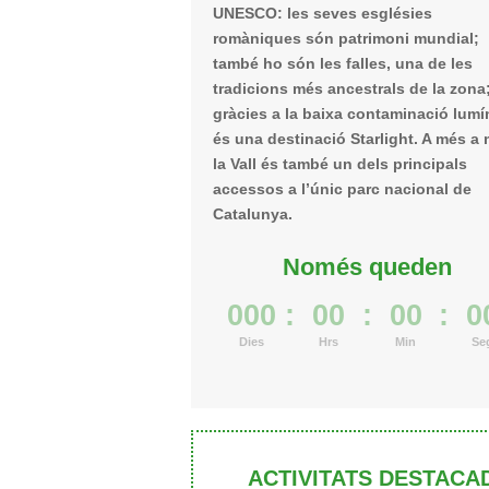
UNESCO: les seves esglésies
romàniques són patrimoni mundial;
també ho són les falles, una de les
tradicions més ancestrals de la zona;
gràcies a la baixa contaminació lumí
és una destinació Starlight. A més a 
la Vall és també un dels principals
accessos a l’únic parc nacional de
Catalunya.
Només queden
000
:
00
:
00
:
0
Dies
Hrs
Min
Se
ACTIVITATS DESTACA