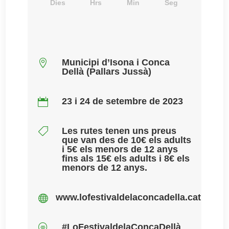
Dies
Hrs
Min
Seg
Municipi d’Isona i Conca

Dellà (Pallars Jussà)
23 i 24 de setembre de 2023

Les rutes tenen uns preus

que van des de 10€ els adults
i 5€ els menors de 12 anys
fins als 15€ els adults i 8€ els
menors de 12 anys.
www.lofestivaldelaconcadella.cat

#LoFestivaldelaConcaDellà
