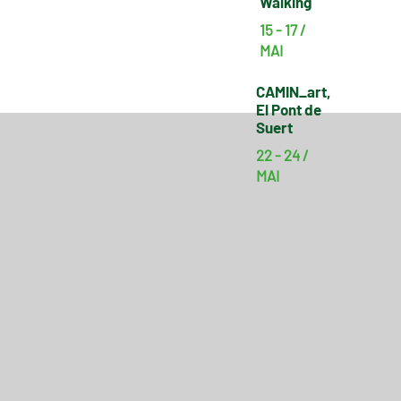
Walking
15 - 17 /
MAI
CAMIN_art,
El Pont de
Suert
22 - 24 /
MAI