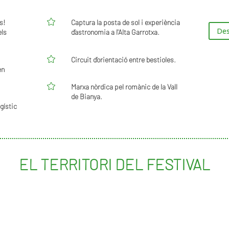

s!
Captura la posta de sol i experiència
Des
els
d’astronomia a l'Alta Garrotxa.

Circuit d’orientació entre bestioles.
en

Marxa nòrdica pel romànic de la Vall
de Bianya.
gístic
EL TERRITORI DEL FESTIVAL