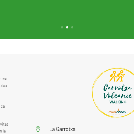
mera
otxa
ica
vitat
La Garrotxa

n la