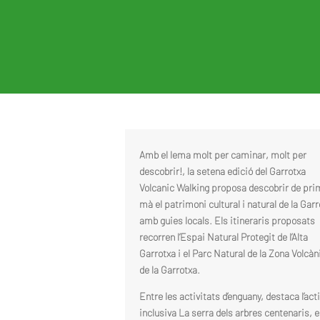
Amb el lema molt per caminar, molt per
descobrir!, la setena edició del Garrotxa
Volcanic Walking proposa descobrir de pri
mà el patrimoni cultural i natural de la Garr
amb guies locals. Els itineraris proposats
recorren l’Espai Natural Protegit de l’Alta
Garrotxa i el Parc Natural de la Zona Volcàn
de la Garrotxa.
Entre les activitats d’enguany, destaca l’acti
inclusiva La serra dels arbres centenaris, e