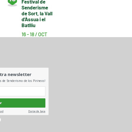
Festival de
Senderisme
de Sort, la Vall
d'Àssua i el
Batlliu
16 - 18 / OCT
tra newsletter
es de Senderismo de los Pirineos!
ar
dad
Darse de baja