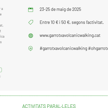
23-25 de maig de 2025
 a

e
Entre 10 € i 50 €, segons l’activitat.

at,
t
www.garrotxavolcanicwalking.cat

ica
es
#garrotxavolcanicwalking #ohgarrot

0
g
ACTIVITATS PARAL·LELES