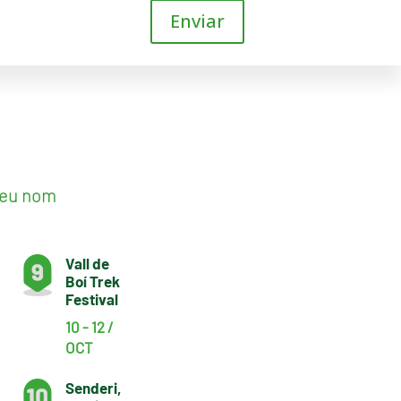
Enviar
 seu nom
Vall de
Boí Trek
Festival
10 - 12 /
OCT
Senderi,