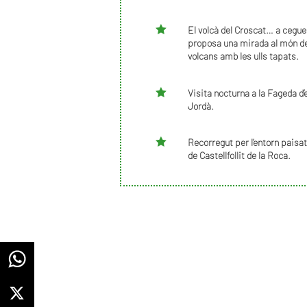

El volcà del Croscat… a cegue
proposa una mirada al món d
volcans amb les ulls tapats.

Visita nocturna a la Fageda d’
Jordà.

Recorregut per l’entorn paisat
de Castellfollit de la Roca.