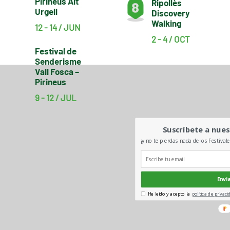
Pirineus Alt
Ripollès
Urgell
Discovery
Walking
12 - 14 / JUN
2 - 4 / OCT
Festival de
Senderisme
Vall Fosca –
Pirineus
9 - 12 / JUL
Suscríbete a nues
¡y no te pierdas nada de los Festival
Envi
He leído y acepto la
política de privaci