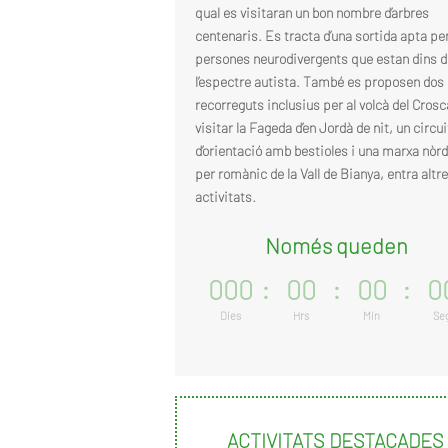
qual es visitaran un bon nombre d’arbres
centenaris. Es tracta d’una sortida apta per
persones neurodivergents que estan dins d
l’espectre autista. També es proposen dos
recorreguts inclusius per al volcà del Crosc
visitar la Fageda d’en Jordà de nit, un circui
d’orientació amb bestioles i una marxa nòrd
per romànic de la Vall de Bianya, entra altr
activitats.
Només queden
000
:
00
:
00
:
0
Dies
Hrs
Min
Se
ACTIVITATS DESTACADES