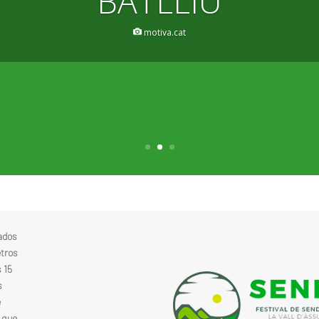
BATLLIU
motiva.cat
ados
etros
 15
s
e
, que