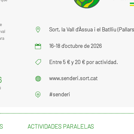
e
Sort, la Vall d’Àssua i el Batlliu (Pallar

ival
ara
16-18 d’octubre de 2026

Entre 5 € y 20 € por actividad.

www.senderi.sort.cat
6

g
#senderi

S
ACTIVIDADES PARALELAS