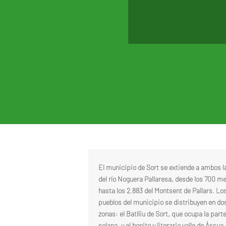
El municipio de Sort se extiende a ambos l
del río Noguera Pallaresa, desde los 700 m
hasta los 2.883 del Montsent de Pallars. Los
pueblos del municipio se distribuyen en do
zonas: el Batlliu de Sort, que ocupa la part
solana, y el bonito y literario valle de Àssua