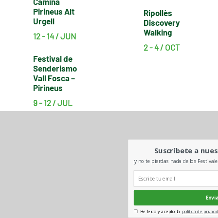
Camina
Pirineus Alt
Ripollès
Urgell
Discovery
Walking
12 - 14 / JUN
2 - 4 / OCT
Festival de
Senderismo
Vall Fosca –
Pirineus
9 - 12 / JUL
Suscríbete a nues
¡y no te pierdas nada de los Festival
Envi
He leído y acepto la
política de privaci