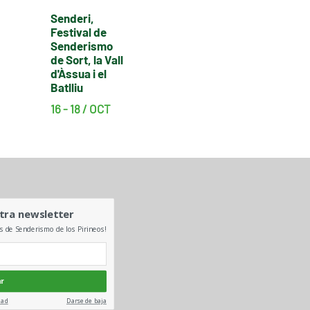
Senderi,
Festival de
Senderismo
de Sort, la Vall
d'Àssua i el
Batlliu
16 - 18 / OCT
tra newsletter
es de Senderismo de los Pirineos!
ar
dad
Darse de baja