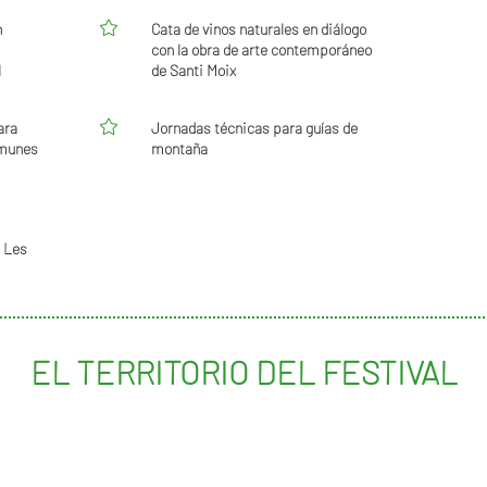

n
Cata de vinos naturales en diálogo
con la obra de arte contemporáneo
l
de Santi Moix

ara
Jornadas técnicas para guías de
omunes
montaña
 Les
EL TERRITORIO DEL FESTIVAL