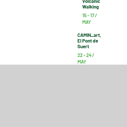
Volcanic
Walking
15 - 17 /
MAY
CAMIN_art,
El Pont de
Suert
22 - 24 /
MAY