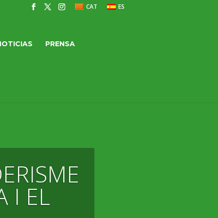
CAT
ES
NOTICIAS
PRENSA
DERISME
 I EL