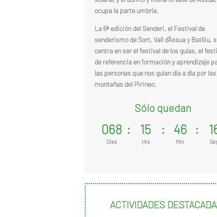
ocupa la parte umbría.
La 6ª edición del Senderi, el Festival de
senderismo de Sort, Vall d’Àssua y Batlliu, s
centra en ser el festival de los guías, el fest
de referencia en formación y aprendizaje p
las personas que nos guían día a día por las
montañas del Pirineo.
Sólo quedan
068
:
15
:
46
:
1
Dies
Hrs
Min
Se
ACTIVIDADES DESTACADA